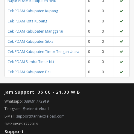
Bayar PDAM Kabupaten Belu
0
0
Cek PDAM Kabupaten Kupang
0
0
Cek PDAM Kota Kupang
0
0
Cek PDAM Kabupaten Manggarai
0
0
Cek PDAM Kabupaten Sikka
0
0
Cek PDAM Kabupaten Timor Tengah Utara
0
0
Cek PDAM Sumba Timur Ntt
0
0
Cek PDAM Kabupaten Belu
0
0
Jam Support: 06.00 - 21.00 WIB
Whatsapp:
089691772919
Telegram:
@arinextreload
E-Mail:
support@arinextreload.com
SMS: 089691772919
Support