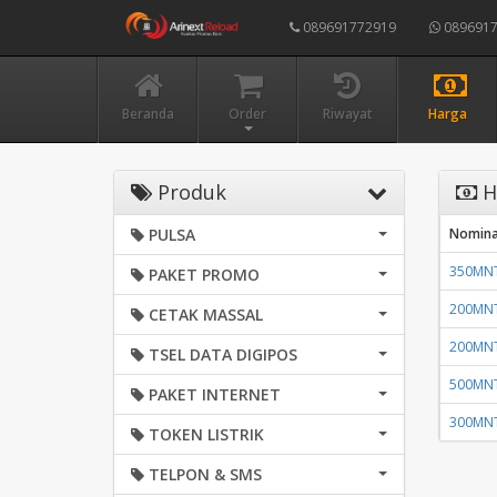
089691772919
0896917
Beranda
Order
Riwayat
Harga
Produk
H
PULSA
Nomina
350MNT
PAKET PROMO
200MNT
CETAK MASSAL
200MNT
TSEL DATA DIGIPOS
500MNT
PAKET INTERNET
300MNT 
TOKEN LISTRIK
TELPON & SMS