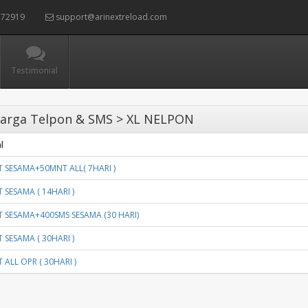
72919
support@arinextreload.com
Testimonial
arga Telpon & SMS > XL NELPON
l
 SESAMA+50MNT ALL( 7HARI )
 SESAMA ( 14HARI )
 SESAMA+400SMS SESAMA (30 HARI)
 SESAMA ( 30HARI )
ALL OPR ( 30HARI )