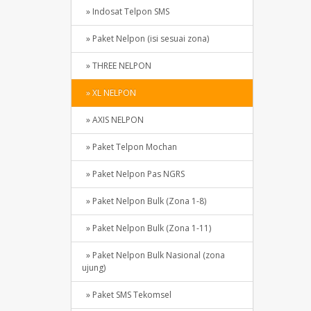
» Indosat Telpon SMS
» Paket Nelpon (isi sesuai zona)
» THREE NELPON
» XL NELPON
» AXIS NELPON
» Paket Telpon Mochan
» Paket Nelpon Pas NGRS
» Paket Nelpon Bulk (Zona 1-8)
» Paket Nelpon Bulk (Zona 1-11)
» Paket Nelpon Bulk Nasional (zona
ujung)
» Paket SMS Tekomsel