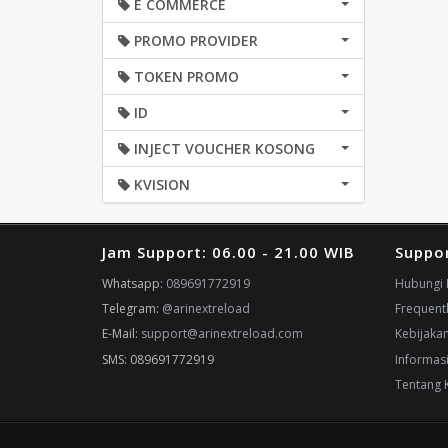
E COMMERCE
PROMO PROVIDER
TOKEN PROMO
ID
INJECT VOUCHER KOSONG
KVISION
Jam Support: 06.00 - 21.00 WIB
Suppo
Whatsapp:
089691772919
Hubungi 
Telegram:
@arinextreload
Frequent
E-Mail:
support@arinextreload.com
Kebijaka
SMS: 089691772919
Informas
Tentang 