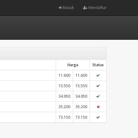
Masuk
Mendaftar
Harga
Status
11.600
11.600
15.550
15.550
34.950
34.950
35.200
35.200
73.150
73.150