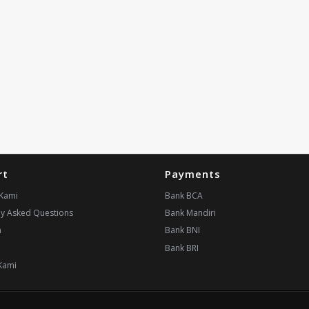
rt
Payments
Kami
Bank BCA
ly Asked Questions
Bank Mandiri
n
Bank BNI
i
Bank BRI
Kami