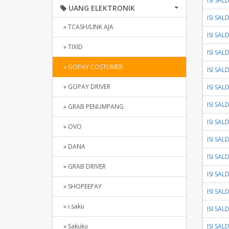
ISI SA
UANG ELEKTRONIK
ISI SA
» TCASH/LINK AJA
ISI SA
» TIXID
ISI SA
» GOPAY COSTUMER
ISI SA
» GOPAY DRIVER
ISI SA
ISI SA
» GRAB PENUMPANG
ISI SA
» OVO
ISI SA
» DANA
ISI SA
» GRAB DRIVER
ISI SA
» SHOPEEPAY
ISI SA
» i.saku
ISI SA
» Sakuku
ISI SA