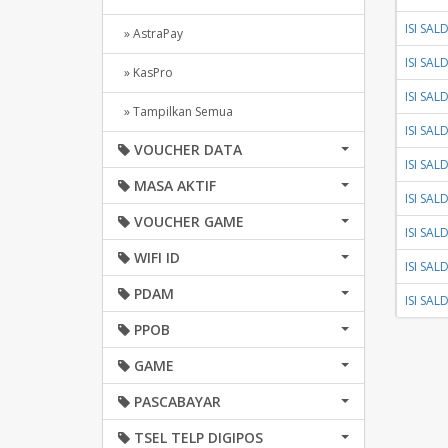
ISI SA
» AstraPay
ISI SA
» KasPro
ISI SA
» Tampilkan Semua
ISI SA
VOUCHER DATA
ISI SA
MASA AKTIF
ISI SA
VOUCHER GAME
ISI SA
WIFI ID
ISI SA
PDAM
ISI SA
PPOB
GAME
PASCABAYAR
TSEL TELP DIGIPOS