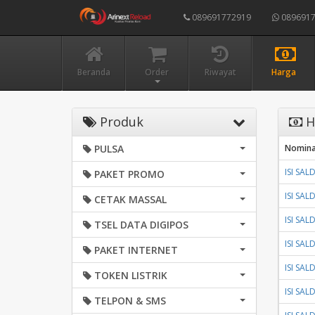
089691772919
0896917
Beranda
Order
Riwayat
Harga
Produk
H
PULSA
Nomina
ISI SA
PAKET PROMO
ISI SA
CETAK MASSAL
ISI SA
TSEL DATA DIGIPOS
ISI SA
PAKET INTERNET
ISI SA
TOKEN LISTRIK
ISI SA
TELPON & SMS