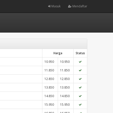
Masuk
Mendaftar
Harga
Status
10.950
10.950
11.850
11.850
12.850
12.850
13.850
13.850
14.850
14.850
15.950
15.950