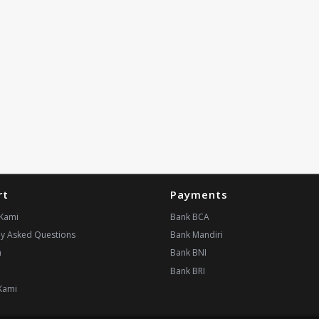
rt
Payments
Kami
Bank BCA
ly Asked Questions
Bank Mandiri
n
Bank BNI
i
Bank BRI
Kami