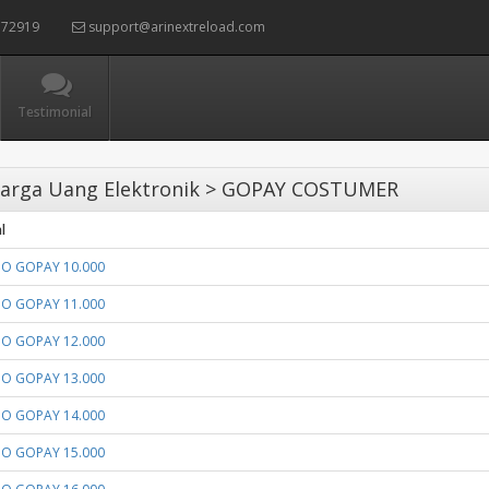
72919
support@arinextreload.com
Testimonial
arga Uang Elektronik > GOPAY COSTUMER
l
LDO GOPAY 10.000
LDO GOPAY 11.000
LDO GOPAY 12.000
LDO GOPAY 13.000
LDO GOPAY 14.000
LDO GOPAY 15.000