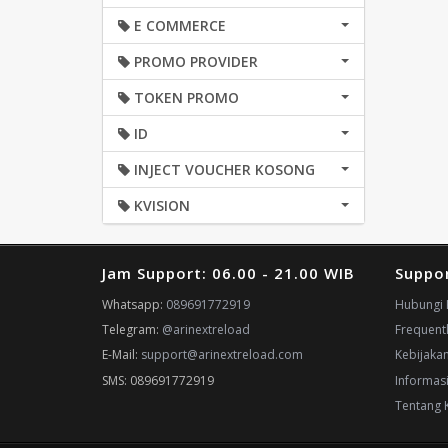
E COMMERCE
PROMO PROVIDER
TOKEN PROMO
ID
INJECT VOUCHER KOSONG
KVISION
Jam Support: 06.00 - 21.00 WIB
Suppo
Whatsapp:
089691772919
Hubungi 
Telegram:
@arinextreload
Frequent
E-Mail:
support@arinextreload.com
Kebijaka
SMS: 089691772919
Informas
Tentang 