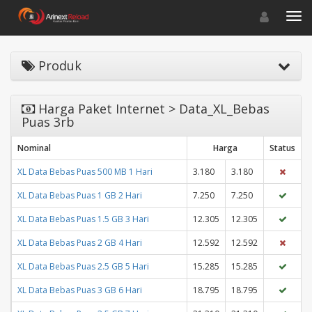
Toggle navigat
Toggl
Produk
Harga Paket Internet > Data_XL_Bebas
Puas 3rb
Nominal
Harga
Status
XL Data Bebas Puas 500 MB 1 Hari
3.180
3.180
XL Data Bebas Puas 1 GB 2 Hari
7.250
7.250
XL Data Bebas Puas 1.5 GB 3 Hari
12.305
12.305
XL Data Bebas Puas 2 GB 4 Hari
12.592
12.592
XL Data Bebas Puas 2.5 GB 5 Hari
15.285
15.285
XL Data Bebas Puas 3 GB 6 Hari
18.795
18.795