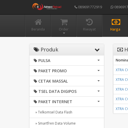
089691772919
0896917
Beranda
Order
Riwayat
Harga
Produk
Ha
PULSA
Nomina
XTRA C
PAKET PROMO
XTRA C
CETAK MASSAL
XTRA C
TSEL DATA DIGIPOS
XTRA C
PAKET INTERNET
XTRA C
» Telkomsel Data Flash
» Smartfren Data Volume