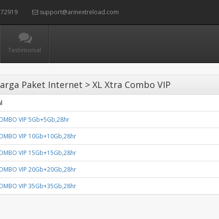
72919
support@arinextreload.com
Testimonial
rga Paket Internet > XL Xtra Combo VIP
l
OMBO VIP 5Gb+5Gb,28hr
OMBO VIP 10Gb+10Gb,28hr
OMBO VIP 15Gb+15Gb,28hr
OMBO VIP 20Gb+20Gb,28hr
OMBO VIP 35Gb+35Gb,28hr