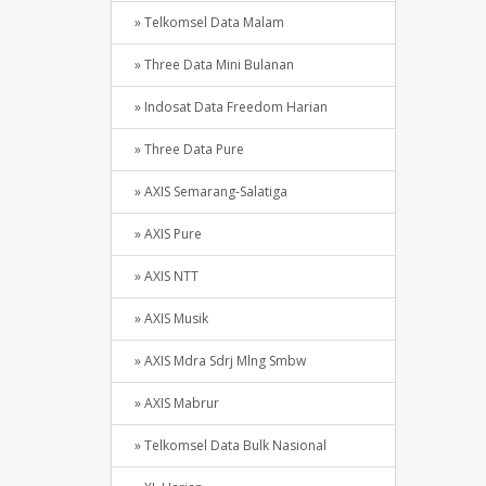
» Telkomsel Data Malam
» Three Data Mini Bulanan
» Indosat Data Freedom Harian
» Three Data Pure
» AXIS Semarang-Salatiga
» AXIS Pure
» AXIS NTT
» AXIS Musik
» AXIS Mdra Sdrj Mlng Smbw
» AXIS Mabrur
» Telkomsel Data Bulk Nasional