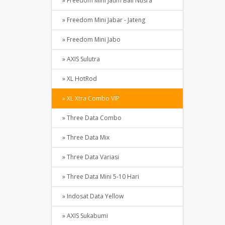
» Freedom Mini Jatim Bali Nusra
» Freedom Mini Jabar - Jateng
» Freedom Mini Jabo
» AXIS Sulutra
» XL HotRod
» XL Xtra Combo VIP
» Three Data Combo
» Three Data Mix
» Three Data Variasi
» Three Data Mini 5-10 Hari
» Indosat Data Yellow
» AXIS Sukabumi