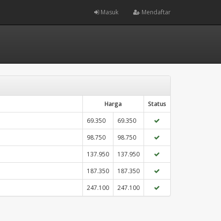
Masuk
Mendaftar
Harga
Status
69.350
69.350
98.750
98.750
137.950
137.950
187.350
187.350
247.100
247.100