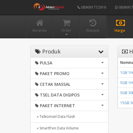
089691772919
0896917
Beranda
Order
Riwayat
Harga
Produk
H
PULSA
Nomina
1GB 1HA
PAKET PROMO
5GB 1HA
CETAK MASSAL
5GB 30H
TSEL DATA DIGIPOS
15GB 3
PAKET INTERNET
» Telkomsel Data Flash
» Smartfren Data Volume