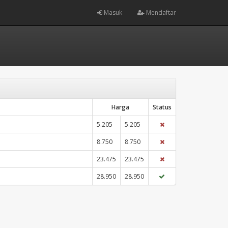
Masuk
Mendaftar
Harga
Status
5.205
5.205
8.750
8.750
23.475
23.475
28.950
28.950