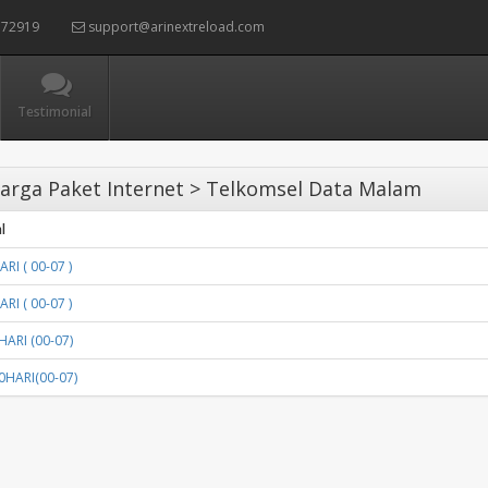
72919
support@arinextreload.com
Testimonial
arga Paket Internet > Telkomsel Data Malam
l
RI ( 00-07 )
RI ( 00-07 )
ARI (00-07)
0HARI(00-07)