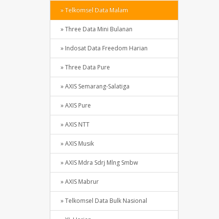
» Telkomsel Data Malam
» Three Data Mini Bulanan
» Indosat Data Freedom Harian
» Three Data Pure
» AXIS Semarang-Salatiga
» AXIS Pure
» AXIS NTT
» AXIS Musik
» AXIS Mdra Sdrj Mlng Smbw
» AXIS Mabrur
» Telkomsel Data Bulk Nasional